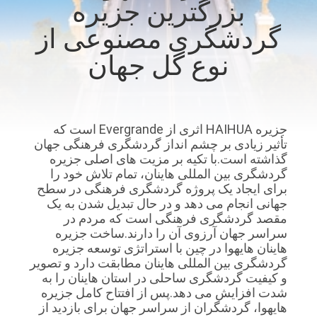
بزرگترین جزیره
کارخانه
گردشگری مصنوعی از
کنترل
نوع گل جهان
کیفیت
با
جزیره HAIHUA اثری از Evergrande است که
تأثیر زیادی بر چشم انداز گردشگری فرهنگی جهان
ما
گذاشته است.با تکیه بر مزیت های اصلی جزیره
تماس
گردشگری بین المللی هاینان، تمام تلاش خود را
برای ایجاد یک پروژه گردشگری فرهنگی در سطح
بگیرید
جهانی انجام می دهد و در حال تبدیل شدن به یک
مقصد گردشگری فرهنگی است که مردم در
سراسر جهان آرزوی آن را دارند.ساخت جزیره
اخبار
هاینان هایهوا در چین با استراتژی توسعه جزیره
گردشگری بین المللی هاینان مطابقت دارد و تصویر
و کیفیت گردشگری ساحلی در استان هاینان را به
موارد
شدت افزایش می دهد.پس از افتتاح کامل جزیره
هایهوا، گردشگران از سراسر جهان برای بازدید از