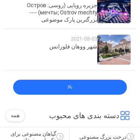
جزیره رویایی (روسی: Остров
мечты; Ostrov mechty) ----
بزرگترین پارک موضوعی
سرپوشیده در اروپا.
2021-08-03
شهر ووهان فلورانس
بالا
دسته بندی های محبوب
همه
گیاهان مصنوعی برای 
درخت بزرگ مصنوعی