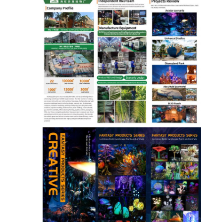
درخواست
قیمت
نقشه
سایت
سیاست
حفظ
حریم
خصوصی