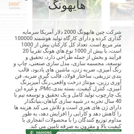
هایهونگ
کارخانه
کنترل
شرکت چین هایهونگ 2000 دلار آمریکا سرمایه
کیفیت
گذاری کرده و دارای کارگاه تولید هوشمند 100000
متر مربع است. تعداد کل کارکنان بیش از 1000
است، با بیش از 1000 نوع.هاي هونگ تقريباً 20
با
فرآیند و بخش از جمله طراحي دارد، تحقیق و
ما
توسعه، مجسمه سازی، مدل سازی صنعتی، چاپ و
رنگ آمیزی، ضربه زدن، ماشین های یادبود، قالب
تماس
بندی تزریقی، ساختار فولاد، قالب گیری ضربه، فن
بگیرید
آوری رزین، مونتاژ درخت واقعی،رنگ آمیزیرنگ
آمیزی، کنترل کیفیت، بسته بندی،PMc، و غیره این
یک چارچوب تولید کامل و یک تحقیق و توسعه تیم با
اخبار
40 سال تجربه در شبیه سازی گیاهان،بنیانگذار
دارای ژن های هنری است و تلاش می کند هزینه ها
را کاهش دهد و کارایی را افزایش دهد، به طور
مداوم توزیع کنندگان را با محصولات انفجاری با
موارد
کیفیت بالا و مقرون به صرفه تامین می کند.