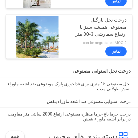
تماس
درخت نخل نارگیل
مصنوعی همیشه سبز با
ارتفاع سفارشی 3-30 متر
برای رویدادهای خارج از
can be negociated MOQ:2
منزل
تماس
درخت نخل استوایی مصنوعی
نخل مصنوعی 15 متری برای غذاخوری پارک موضوعی ضد اشعه ماوراء
بنفش طولانی مدت
درخت استوایی مصنوعی ضد اشعه ماوراء بنفش
درخت خرما باغ خرما منظره مصنوعی ارتفاع 2000 سانتی متر مقاومت
در برابر اشعه ماوراء بنفش
دسته بندی های محبوب
همه