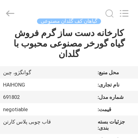
©
2021
-
2026
Guangzhou
گیاهان کف گلدان مصنوعی
Haihong
Arts
کارخانه دست ساز گرم فروش
خانه
&
Crafts
Factory.
گیاه گورخر مصنوعی محبوب با
All
Rights
محصولات
گلدان
Reserved.
Developed
by
ECER
ویدیو
محل منبع:
گوانگژو، چین
نام تجاری:
HAIHONG
درباره
شماره مدل:
691802
ما
قیمت:
negotiable
بازدید
جزئیات بسته
قاب چوبی پلاس کارتن
بندی:
از