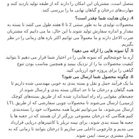
متصل است، مشتریان این امکان را دارند که از طبقه تولید بازدید کنند و
مهارت‌های درختان و گیاهان نهایی ما را بررسی کنند.
4. زمان هدایت شما چقدر است؟
محصولات تولیدی ما به طور سنتی 2 تا 6 هفته طول می کشد تا بسته به
مقدار و اندازه سفارش تولید شوند.
با این حال، ما می دانیم که مشتریان
ضرب الاجل دارند و ما معمولاً می توانیم اکثر بازه های زمانی را در نظر
بگیریم.
5. آیا نمونه هایی را ارائه می دهید؟
آره.ما خوشحالیم که نمونه هایی را در اختیار شما قرار می دهیم تا بتوانید
کیفیت محصولات ما را از نزدیک ببینید و همچنین مناسب بودن تنوع
گیاهی را برای پروژه خود ارزیابی کنید.
6. چگونه محصول شما ارسال می شود؟
ما یک فرآیند حمل و نقل و بسته بندی به خوبی مهندسی شده داریم تا
همه گیاهان و درختان ما تا حد امکان بسته بندی و ارسال شوند.
از
جعبه‌های مقوایی راه راه استاندارد شده که از طریق بسته‌های کوچک
(زمینی) ارسال می‌شوند تا محصولات چوبی سفارشی که از طریق LTL
ارسال می‌شوند، ما می‌توانیم تقریباً همه محصولات خود را بسته‌بندی
کنیم.هنگامی که درختان مصنوعی بزرگتر از آن هستند که در جعبه ها یا
جعبه ها بسته بندی شوند، برای نیمه تریلر یا کانتینرهای دریایی قرارداد
می بندیم و چارچوبی داخلی می سازیم تا درختان بتوانند تا زمانی که به
محل مشتری برسند، ایمن شوند.