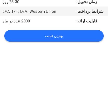
زمان تحویل:
25-30 روز
کارخانه
شرایط پرداخت:
L/C، T/T، D/A، Western Union
کنترل
قابلیت ارائه:
2000 عدد در ماه
کیفیت
بهترین قیمت
با
ما
تماس
بگیرید
اخبار
موارد