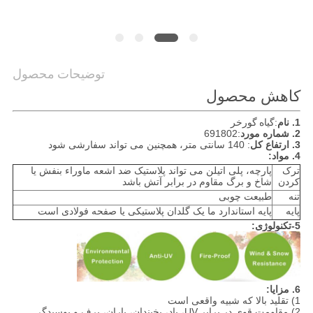
درخواست
قیمت
توضیحات محصول
نقشه
کاهش محصول
سایت
1. نام
:
گیاه گورخر
2. شماره مورد
:691802
3. ارتفاع کل
: 140 سانتی متر، همچنین می تواند سفارشی شود
سیاست
4. مواد:
حفظ
ترک
پارچه، پلی اتیلن می تواند پلاستیک ضد اشعه ماوراء بنفش یا
کردن
شاخ و برگ مقاوم در برابر آتش باشد
حریم
تنه
طبیعت چوبی
پایه
پایه استاندارد ما یک گلدان پلاستیکی یا صفحه فولادی است
خصوصی
5-تکنولوژی:
6. مزایا:
1) تقلید بالا که شبیه واقعی است
2) مقاومت قوی در برابر UV، باد، یخبندان، باران، برف و پوسیدگی