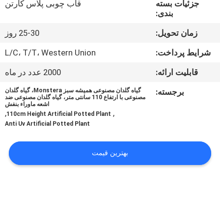
جزئیات بسته
قاب چوبی پلاس کارتن
کارخانه
بندی:
زمان تحویل:
25-30 روز
کنترل
کیفیت
شرایط پرداخت:
L/C، T/T، Western Union
قابلیت ارائه:
2000 عدد در ماه
با
برجسته:
گیاه گلدان مصنوعی همیشه سبز Monstera، گیاه گلدان
مصنوعی با ارتفاع 110 سانتی متر، گیاه گلدان مصنوعی ضد
ما
اشعه ماوراء بنفش
,
,
110cm Height Artificial Potted Plant
تماس
Anti Uv Artificial Potted Plant
بگیرید
بهترین قیمت
اخبار
موارد