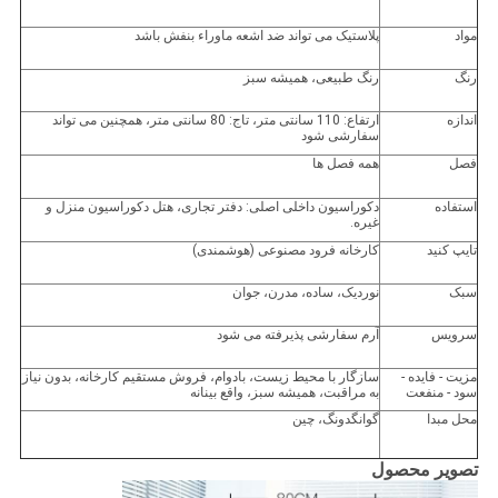
مواد
پلاستیک می تواند ضد اشعه ماوراء بنفش باشد
رنگ
رنگ طبیعی، همیشه سبز
اندازه
ارتفاع: 110 سانتی متر، تاج: 80 سانتی متر، همچنین می تواند
سفارشی شود
فصل
همه فصل ها
استفاده
دکوراسیون داخلی اصلی: دفتر تجاری، هتل دکوراسیون منزل و
غیره.
تایپ کنید
کارخانه فرود مصنوعی (هوشمندی)
سبک
نوردیک، ساده، مدرن، جوان
سرویس
آرم سفارشی پذیرفته می شود
مزیت - فایده -
سازگار با محیط زیست، بادوام، فروش مستقیم کارخانه، بدون نیاز
سود - منفعت
به مراقبت، همیشه سبز، واقع بینانه
محل مبدا
گوانگدونگ، چین
تصویر محصول