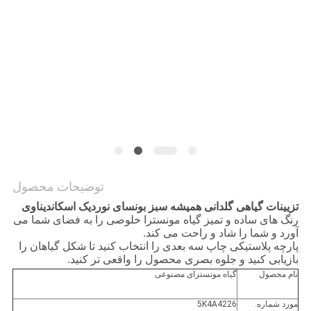
درخواست
قیمت
نقشه
سایت
سیاست
حفظ
توضیحات محصول
حریم
تزیینات گیاهی گلدانی همیشه سبز بونسای نوردیک اسکاندیناوی
خصوصی
رنگ های ساده و تمیز گیاه مونسترا خلوصی را به فضای شما می
آورد و شما را شاد و راحت می کند.
پارچه پلاستیکی چاپ سه بعدی را انتخاب کنید تا شکل گیاهان را
بازیابی کنید و جلوه بصری محصول را واقعی تر کنید.
نام محصول
گیاه مونسترای مصنوعی
مورد شماره.
5K4A4226