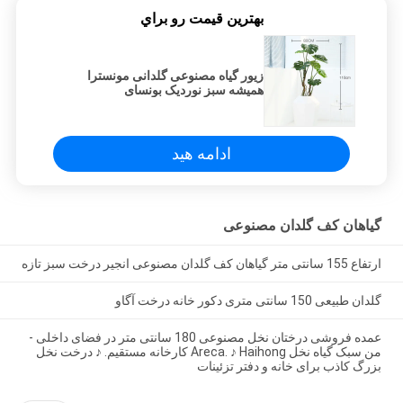
بهترين قيمت رو براي
زیور گیاه مصنوعی گلدانی مونسترا
همیشه سبز نوردیک بونسای
ادامه هید
گیاهان کف گلدان مصنوعی
ارتفاع 155 سانتی متر گیاهان کف گلدان مصنوعی انجیر درخت سبز تازه
گلدان طبیعی 150 سانتی متری دکور خانه درخت آگاو
عمده فروشی درختان نخل مصنوعی 180 سانتی متر در فضای داخلی -
من سبک گیاه نخل Areca. ♪ Haihong کارخانه مستقیم. ♪ درخت نخل
بزرگ کاذب برای خانه و دفتر تزئینات