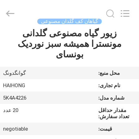
©
2021
-
2026
Guangzhou
گیاهان کف گلدان مصنوعی
Haihong
Arts
زیور گیاه مصنوعی گلدانی
خانه
&
Crafts
Factory.
مونسترا همیشه سبز نوردیک
All
Rights
محصولات
بونسای
Reserved.
Developed
by
ECER
ویدیو
محل منبع:
گوانگدونگ
نام تجاری:
HAIHONG
درباره
شماره مدل:
5K4A4226
ما
مقدار حداقل
20 عدد
تعداد سفارش:
بازدید
قیمت:
negotiable
از