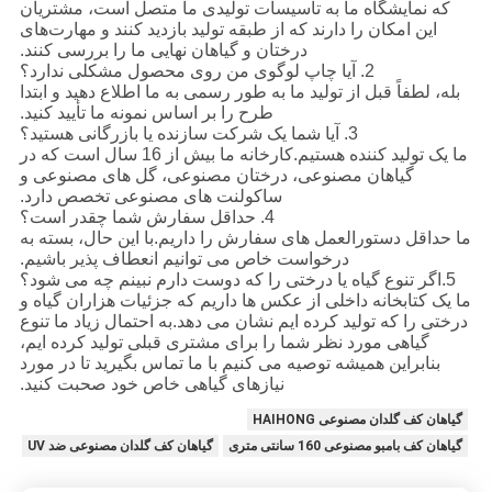
که نمایشگاه ما به تأسیسات تولیدی ما متصل است، مشتریان
این امکان را دارند که از طبقه تولید بازدید کنند و مهارت‌های
درختان و گیاهان نهایی ما را بررسی کنند.
2. آیا چاپ لوگوی من روی محصول مشکلی ندارد؟
بله، لطفاً قبل از تولید ما به طور رسمی به ما اطلاع دهید و ابتدا
طرح را بر اساس نمونه ما تأیید کنید.
3. آیا شما یک شرکت سازنده یا بازرگانی هستید؟
ما یک تولید کننده هستیم.کارخانه ما بیش از 16 سال است که در
گیاهان مصنوعی، درختان مصنوعی، گل های مصنوعی و
ساکولنت های مصنوعی تخصص دارد.
4. حداقل سفارش شما چقدر است؟
ما حداقل دستورالعمل های سفارش را داریم.با این حال، بسته به
درخواست خاص می توانیم انعطاف پذیر باشیم.
5.اگر تنوع گیاه یا درختی را که دوست دارم نبینم چه می شود؟
ما یک کتابخانه داخلی از عکس ها داریم که جزئیات هزاران گیاه و
درختی را که تولید کرده ایم نشان می دهد.به احتمال زیاد ما تنوع
گیاهی مورد نظر شما را برای مشتری قبلی تولید کرده ایم،
بنابراین همیشه توصیه می کنیم با ما تماس بگیرید تا در مورد
نیازهای گیاهی خاص خود صحبت کنید.
گیاهان کف گلدان مصنوعی HAIHONG
گیاهان کف بامبو مصنوعی 160 سانتی متری
گیاهان کف گلدان مصنوعی ضد UV