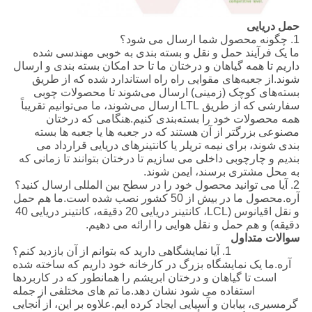
حمل دریایی
1. چگونه محصول شما ارسال می شود؟
ما یک فرآیند حمل و نقل و بسته بندی به خوبی مهندسی شده
داریم تا همه گیاهان و درختان ما تا حد امکان بسته بندی و ارسال
شوند.از جعبه‌های مقوایی راه راه استاندارد شده که از طریق
بسته‌های کوچک (زمینی) ارسال می‌شوند تا محصولات چوبی
سفارشی که از طریق LTL ارسال می‌شوند، ما می‌توانیم تقریباً
همه محصولات خود را بسته‌بندی کنیم.هنگامی که درختان
مصنوعی بزرگتر از آن هستند که در جعبه ها یا جعبه ها بسته
بندی شوند، برای نیمه تریلر یا کانتینرهای دریایی قرارداد می
بندیم و چارچوبی داخلی می سازیم تا درختان بتوانند تا زمانی که
به محل مشتری برسند، ایمن شوند.
2. آیا می توانید محصول خود را در سطح بین المللی ارسال کنید؟
آره.محصول ما در بیش از 50 کشور نصب شده است.ما هم حمل
و نقل اقیانوس (LCL، کانتینر دریایی 20 دقیقه، کانتینر دریایی 40
دقیقه) و هم حمل و نقل هوایی را ارائه می دهیم.
سوالات متداول
1. آیا نمایشگاهی دارید که بتوانم از آن بازدید کنم؟
آره.ما یک نمایشگاه بزرگ در کارخانه خود داریم که ساخته شده
است تا گیاهان و درختان ابریشم را همانطور که در کاربردها
استفاده می شود نشان دهد.ما تم های مختلفی از جمله
گرمسیری، بیابان و آسیایی ایجاد کرده ایم.علاوه بر این، از آنجایی