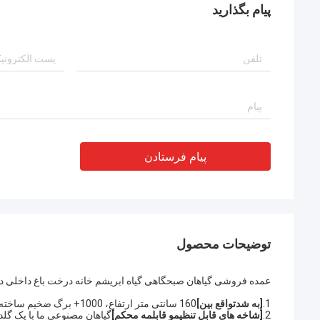
پیام بگذارید
پیام فرستادن
توضیحات محصول
عمده فروشی گیاهان صبحگاهی گیاه ابریشم خانه درخت باغ داخلی در
1.
[
به شدت
واقع بین]
160 سانتی متر ارتفاع، 1000+ برگ ضخیم ساخته شده از پارچه پلی استر برتر با بافتی واقعی و ظاهری واقعی چاپ شده است.
2.
[شاخه های قابل تنظیم
و قابلمه محکم
]
گیاهان مصنوعی ما با یک گلد