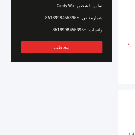
تماس با شخص :
Cindy Wu
شماره تلفن :
+8618998455395
واتساپ :
+8618998455395
مخاطب
ی و