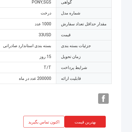
گواهی
PONY,SGS
شماره مدل
درخت
مقدار حداقل تعداد سفارش
1000 عدد
قیمت
33USD
جزئیات بسته بندی
بسته بندی استاندارد صادراتی
زمان تحویل
15 روز
شرایط پرداخت
T/T
قابلیت ارائه
200000 عدد در ماه
بهترین قیمت
اکنون تماس بگیرید