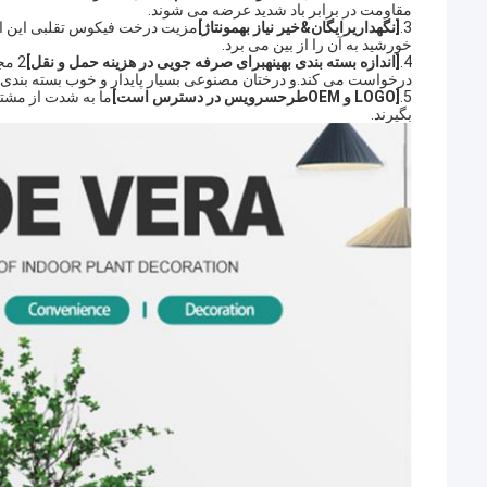
مقاومت در برابر باد شدید عرضه می شوند.
3.
[نگهداری
رایگان
&
خیر
نیاز به
مونتاژ]
مزیت درخت فیکوس تقلبی این است
خورشید به آن را از بین می برد.
4.
[
اندازه بسته بندی بهینه
برای صرفه جویی در هزینه حمل و نقل
]
درخواست می کند.و درختان مصنوعی بسیار پایدار و خوب بسته بندی 
5.
[
LOGO و OEM
طرح
سرویس در دسترس است
]
ما به شدت از مشتر
بگیرند.