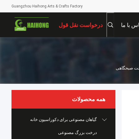
Guangzhou Haihong Arts & Crafts Factory
س با ما
درخواست نقل قول
رخت صبحگاهی
همه محصولات
گیاهان مصنوعی برای دکوراسیون خانه
درخت بزرگ مصنوعی