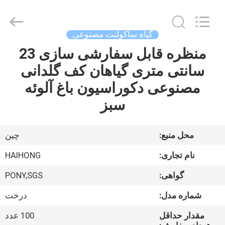
در
فضای
باز
supplier.
Copyright
گیاه ساکولنت مصنوعی
©
2021
-
منظره قابل سفارشی سازی 23
خانه
2026
Guangzhou
سانتی متری گیاهان کف گلدانی
Haihong
Arts
&
محصولات
مصنوعی دکوراسیون باغ آلوئه
Crafts
Factory.
سبز
All
Rights
ویدیو
Reserved.
Developed
by
ECER
محل منبع:
چین
درباره
نام تجاری:
HAIHONG
ما
گواهی:
PONY,SGS
بازدید
شماره مدل:
درخت
از
مقدار حداقل
100 عدد