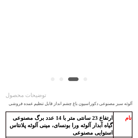
درخواست
قیمت
نقشه
سایت
سیاست
حفظ
حریم
توضیحات محصول
خصوصی
آلوئه سبز مصنوعی دکوراسیون باغ چشم انداز قابل تنظیم عمده فروشی
نام
ارتفاع 23 سانتی متر با 14 عدد برگ مصنوعی
گیاه آبدار آلوئه ورا بونسای، مینی آلوئه پلانتاس
استوایی مصنوعی