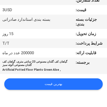
تعداد سفارش:
کارخانه
قیمت:
3USD
کنترل
جزئیات بسته
بسته بندی استاندارد صادراتی
بندی:
کیفیت
زمان تحویل:
15 روز
با
شرایط پرداخت:
T/T
ما
قابلیت ارائه:
200000 عدد در ماه
تماس
برجسته:
گیاهان کف گلدان مصنوعی 23 سانتی متری، گیاهان کف
بگیرید
گلدان مصنوعی آلوئه سبز
,
Artificial Potted Floor Plants Green Aloe
اخبار
بهترین قیمت
موارد