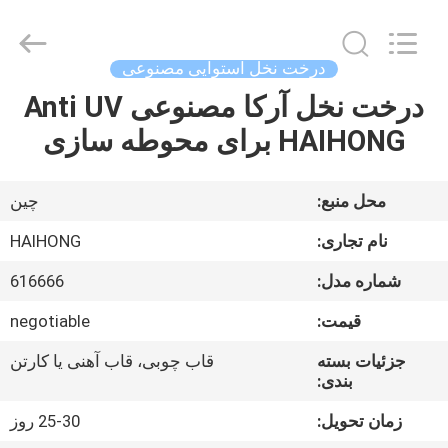
2021
-
2026
Guangzhou
Haihong
درخت نخل استوایی مصنوعی
Arts
&
Crafts
درخت نخل آرکا مصنوعی Anti UV
خانه
Factory.
All
HAIHONG برای محوطه سازی
Rights
Reserved.
Developed
محصولات
by
ECER
محل منبع:
چین
ویدیو
نام تجاری:
HAIHONG
شماره مدل:
616666
درباره
قیمت:
negotiable
ما
جزئیات بسته
قاب چوبی، قاب آهنی یا کارتن
بندی:
بازدید
زمان تحویل:
25-30 روز
از