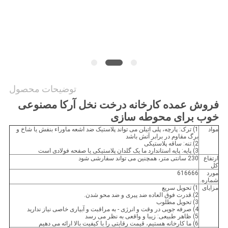
درخواست
قیمت
نقشه
سایت
توضیحات محصول
فروش عمده کارخانه درخت نخل آرکا مصنوعی
سیاست
خوب برای محوطه سازی
حفظ
مواد
1) ترک: پارچه، پلی اتیلن می تواند پلاستیک ضد اشعه ماوراء بنفش یا شاخ و
برگ مقاوم در برابر آتش باشد
حریم
2).تنه: ساقه پلاستیکی
3) پایه: پایه استاندارد ما یک گلدان پلاستیکی یا صفحه فولادی است
خصوصی
ارتفاع
230 سانتی متر، همچنین می تواند سفارشی شود
کل
مورد
616666
شماره.
مزایای
1) تحویل سریع
2).قدرت فوق العاده ضد پیری و ضد محو شدن.
3) تحویل مطلوب
4) صرفه جویی در وقت و انرژی - به مراقبت و آبیاری خاصی نیاز ندارید
5) ظاهر طبیعی: زیبا و واقعی به نظر می رسد
6) ما کارخانه هستیم، قیمت رقابتی را با کیفیت بالا ارائه می دهیم