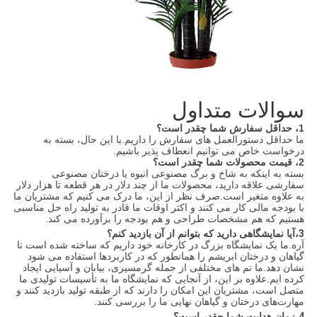
سوالات متداول
1، حداقل سفارش شما چقدر است؟
ما حداقل دستورالعمل های سفارش را داریم.با این حال، بسته به
درخواست خاص می توانیم انعطاف پذیر باشیم.
2، قیمت محصولات شما چقدر است؟
بسته به اینکه به شاخ و برگ مصنوعی انبوه یا درختان مصنوعی
سفارشی علاقه دارید، محصولات ما از چند دلار در هر قطعه تا هزار دلار
به علاوه متغیر است.صرف نظر از این، ما درک می کنیم که مشتریان ما
با بودجه مالی کار می کنند و اکثر اوقات ما قادر به تولید راه حل مناسبی
هستیم که هم مشخصات طراحی و هم بودجه را برآورده می کند.
3،
آیا نمایشگاهی دارید که بتوانم از آن بازدید کنم؟
آره.ما یک نمایشگاه بزرگ در کارخانه خود داریم که ساخته شده است تا
گیاهان و درختان ابریشم را همانطور که در کاربردها استفاده می شود
نشان دهد.ما تم های مختلفی از جمله گرمسیری، بیابان و آسیایی ایجاد
کرده ایم.علاوه بر این، از آنجایی که نمایشگاه ما به تأسیسات تولیدی ما
متصل است، مشتریان این امکان را دارند که از طبقه تولید بازدید کنند و
مهارت‌های درختان و گیاهان نهایی ما را بررسی کنند.
4،
زمان هدایت شما چقدر است؟