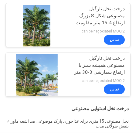
درخت نخل نارگیل
مصنوعی شکل S بزرگ
ارتفاع 4-15 متر مقاومت
در برابر اشعه ماوراء بنفش
can be negociated MOQ:2
تماس
درخت نخل نارگیل
مصنوعی همیشه سبز با
ارتفاع سفارشی 3-30 متر
برای رویدادهای خارج از
can be negociated MOQ:2
منزل
تماس
درخت نخل استوایی مصنوعی
نخل مصنوعی 15 متری برای غذاخوری پارک موضوعی ضد اشعه ماوراء
بنفش طولانی مدت