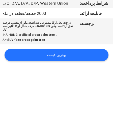
کارخانه
شرایط پرداخت:
L/C، D/A، D/A، D/P، Western Union
قابلیت ارائه:
2000 قطعه/قطعه در ماه
کنترل
برجسته:
درخت نخل آرکا مصنوعی ضد اشعه ماوراء بنفش، درخت
کیفیت
نخل آرکا مصنوعی HAIHONG، درخت نخل آرکا تقلبی ضد
UV
,
,
HAIHONG artificial areca palm tree
Anti UV fake areca palm tree
با
ما
بهترین قیمت
تماس
بگیرید
اخبار
موارد